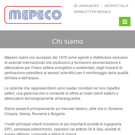
LANGUAGES
ISCRIVITI ALLA
NEWSLETTER MENSILE
Toggle
navigat
Chi siamo
Mepeco opera con successo dal 1978 come agente e distributore esclusivo
di aziende internazionali che producono e forniscono strumentazione e
attrezzature per l'intero settore energetico e ambientale, dagli impianti di
perforazione petrolifera ai sensori scientifici per il monitoraggio della qualità
dell'aria e dell'acqua.
Le aziende che rappresentiamo sono leader mondiali nei loro rispettivi
settori, una garanzia che ci consente di offrire ai nostri clienti sistemi e
attrezzature tecnologicamente all'avanguardia.
Siamo presenti principalmente sul mercato italiano, oltre che in Slovenia,
Croazia, Grecia, Romania e Bulgaria.
I nostri principali clienti includono le più importanti società di ingegneria
EPC, complessi petrolchimici, operatori nel settore Oil & Gas, società di
survey offshore, università e istituti di ricerca.