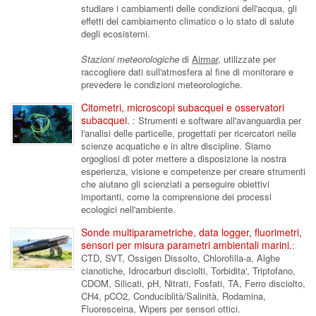
studiare i cambiamenti delle condizioni dell'acqua, gli
effetti del cambiamento climatico o lo stato di salute
degli ecosistemi.
Stazioni meteorologiche
di
Airmar
, utilizzate per
raccogliere dati sull'atmosfera al fine di monitorare e
prevedere le condizioni meteorologiche.
Citometri, microscopi subacquei e osservatori
subacquei.
: Strumenti e software all'avanguardia per
l'analisi delle particelle, progettati per ricercatori nelle
scienze acquatiche e in altre discipline. Siamo
orgogliosi di poter mettere a disposizione la nostra
esperienza, visione e competenze per creare strumenti
che aiutano gli scienziati a perseguire obiettivi
importanti, come la comprensione dei processi
ecologici nell'ambiente.
Sonde multiparametriche, data logger, fluorimetri,
sensori per misura parametri ambientali marini.
:
CTD, SVT, Ossigen Dissolto, Chlorofilla-a, Alghe
cianotiche, Idrocarburi disciolti, Torbidita', Triptofano,
CDOM, Silicati, pH, Nitrati, Fosfati, TA, Ferro disciolto,
CH4, pCO2, Conduciblità/Salinità, Rodamina,
Fluoresceina, Wipers per sensori ottici.