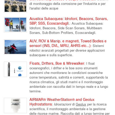
di monitoraggio della corrosione per l'industria e per
l'analisi delle acque
Acustica Subacquea: Idrofoni, Beacons, Sonars,
SBP, SSS, Ecoscandagli.
: Acustica Subacquea:
Idrofoni, Beacons, Side Scan Sonars, Multibeam
Sonars, Sub-Bottom Profilers, Ecoscandagli.
AUV, ROV & Manip. e magneti, Towed Bodies e
sensori (INS, DVL, MRU, AHRS etc...)
: Sistemi
robotici avanzati progettati per diverse applicazioni
subacquee e sulla superficie.
Floats, Drifters, Boe & Wirewalker
: I float
oceanografici, i drifter e le boe sono strumenti
autonomi che monitorano le condizioni oceaniche
come temperatura, salinità e correnti, supportando la
ricerca climatica, gli studi marini e il monitoraggio
ambientale con raccolta dati in tempo reale e a lungo
termine.
AIRMAR® WeatherStation® and Geolux
Hydrostations
:
Idrostazioni
di
Geolux
per la ricerca
scientifica, il monitoraggio ambientale e la gestione
delle risorse marine. Raccolta dati a lungo termine per