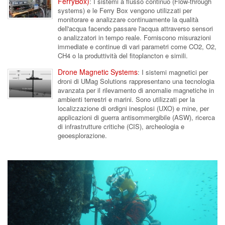
FerryBox)
: I sistemi a flusso continuo (Flow-through
systems) e le Ferry Box vengono utilizzati per
monitorare e analizzare continuamente la qualità
dell'acqua facendo passare l'acqua attraverso sensori
o analizzatori in tempo reale. Forniscono misurazioni
immediate e continue di vari parametri come CO2, O2,
CH4 o la produttività del fitoplancton e simili.
Drone Magnetic Systems
: I sistemi magnetici per
droni di UMag Solutions rappresentano una tecnologia
avanzata per il rilevamento di anomalie magnetiche in
ambienti terrestri e marini. Sono utilizzati per la
localizzazione di ordigni inesplosi (UXO) e mine, per
applicazioni di guerra antisommergibile (ASW), ricerca
di infrastrutture critiche (CIS), archeologia e
geoesplorazione.