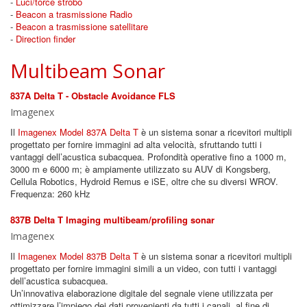
-
Luci/torce strobo
-
Beacon a trasmissione Radio
-
Beacon a trasmissione satellitare
-
Direction finder
Multibeam Sonar
837A Delta T - Obstacle Avoidance FLS
Imagenex
Il
Imagenex Model 837A Delta T
è un sistema sonar a ricevitori multipli
progettato per fornire immagini ad alta velocità, sfruttando tutti i
vantaggi dell’acustica subacquea. Profondità operative fino a 1000 m,
3000 m e 6000 m; è ampiamente utilizzato su AUV di Kongsberg,
Cellula Robotics, Hydroid Remus e iSE, oltre che su diversi WROV.
Frequenza: 260 kHz
837B Delta T Imaging multibeam/profiling sonar
Imagenex
Il
Imagenex Model 837B Delta T
è un sistema sonar a ricevitori multipli
progettato per fornire immagini simili a un video, con tutti i vantaggi
dell’acustica subacquea.
Un’innovativa elaborazione digitale del segnale viene utilizzata per
ottimizzare l’impiego dei dati provenienti da tutti i canali, al fine di