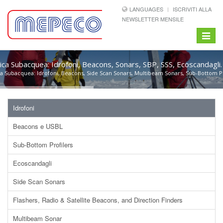
LANGUAGES
ISCRIVITI ALLA
NEWSLETTER MENSILE
Toggle
navigat
ica Subacquea: Idrofoni, Beacons, Sonars, SBP, SSS, Ecoscandagli.
a Subacquea: Idrofoni, Beacons, Side Scan Sonars, Multibeam Sonars, Sub-Bottom Pro
Idrofoni
Beacons e USBL
Sub-Bottom Profilers
Ecoscandagli
Side Scan Sonars
Flashers, Radio & Satellite Beacons, and Direction Finders
Multibeam Sonar