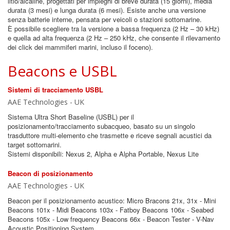
litio/alcaline, progettati per impieghi di breve durata (15 giorni), media
durata (3 mesi) e lunga durata (6 mesi). Esiste anche una versione
senza batterie interne, pensata per veicoli o stazioni sottomarine.
È possibile scegliere tra la versione a bassa frequenza (2 Hz – 30 kHz)
e quella ad alta frequenza (2 Hz – 250 kHz, che consente il rilevamento
dei click dei mammiferi marini, incluso il foceno).
Beacons e USBL
Sistemi di tracciamento USBL
AAE Technologies - UK
Sistema Ultra Short Baseline (USBL) per il
posizionamento/tracciamento subacqueo, basato su un singolo
trasduttore multi-elemento che trasmette e riceve segnali acustici da
target sottomarini.
Sistemi disponibili: Nexus 2, Alpha e Alpha Portable, Nexus Lite
Beacon di posizionamento
AAE Technologies - UK
Beacon per il posizionamento acustico: Micro Bracons 21x, 31x - Mini
Beacons 101x - Midi Beacons 103x - Fatboy Beacons 106x - Seabed
Beacons 105x - Low frequency Beacons 66x - Beacon Tester - V-Nav
Acoustic Positioning System