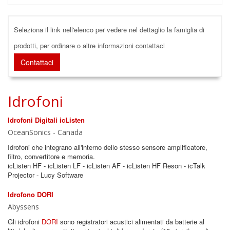
Seleziona il link nell'elenco per vedere nel dettaglio la famiglia di
prodotti, per ordinare o altre informazioni contattaci
Contattaci
Idrofoni
Idrofoni Digitali icListen
OceanSonics - Canada
Idrofoni che integrano all'interno dello stesso sensore amplificatore,
filtro, convertitore e memoria.
icListen HF - icListen LF - icListen AF - icListen HF Reson - icTalk
Projector - Lucy Software
Idrofono DORI
Abyssens
Gli idrofoni
DORI
sono registratori acustici alimentati da batterie al