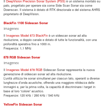
Il
DeepVision Precision Sonar System (PSS)
è un sistema montato su
palo, progettato per operare sia come Side Scan Sonar sia come
Downscan. Il sistema è dotato di RTK direzionale e del sistema AHRS
proprietario di DeepVision.
BlackFin 1100 Sidescan Sonar
Imagenex
Il
Imagenex Model 873 BlackFin
è un sidescan sonar ad alta
risoluzione, a doppio canale e dotato di tutte le funzionalità, con una
profondità operativa fino a 1000 m.
Frequenza: 1,1 MHz
878 RGB Sidescan Sonar
Imagenex
Il
Imagenex Model 878 RGB
Sidescan Sonar rappresenta la nuova
generazione di sidescan sonar ad alta risoluzione.
L’unità utilizza tre sonar simultanei per ciascun lato, operanti a diverse
lunghezze d’onda acustiche, offrendo una maggiore nitidezza delle
immagini e, per la prima volta, la capacità di discriminare i target in
base al loro “colore” acustico.
Frequenze: 120 kHz / 260 kHz / 540 kHz
YellowFin Sidescan Sonar