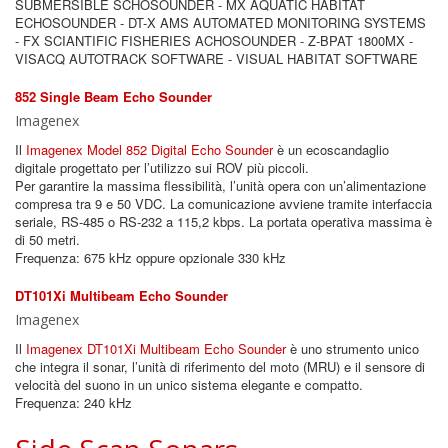
SUBMERSIBLE SCHOSOUNDER - MX AQUATIC HABITAT
ECHOSOUNDER - DT-X AMS AUTOMATED MONITORING SYSTEMS
- FX SCIANTIFIC FISHERIES ACHOSOUNDER - Z-BPAT 1800MX -
VISACQ AUTOTRACK SOFTWARE - VISUAL HABITAT SOFTWARE
852 Single Beam Echo Sounder
Imagenex
Il
Imagenex Model 852 Digital Echo Sounder
è un ecoscandaglio
digitale progettato per l’utilizzo sui ROV più piccoli.
Per garantire la massima flessibilità, l’unità opera con un’alimentazione
compresa tra 9 e 50 VDC. La comunicazione avviene tramite interfaccia
seriale, RS-485 o RS-232 a 115,2 kbps. La portata operativa massima è
di 50 metri.
Frequenza: 675 kHz oppure opzionale 330 kHz
DT101Xi Multibeam Echo Sounder
Imagenex
Il
Imagenex DT101Xi Multibeam Echo Sounder
è uno strumento unico
che integra il sonar, l’unità di riferimento del moto (MRU) e il sensore di
velocità del suono in un unico sistema elegante e compatto.
Frequenza: 240 kHz