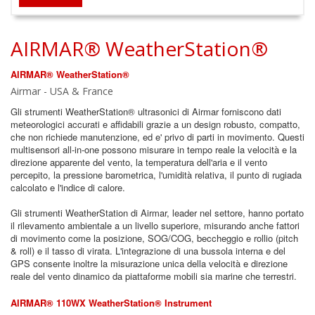
AIRMAR® WeatherStation®
AIRMAR® WeatherStation®
Airmar - USA & France
Gli strumenti WeatherStation® ultrasonici di Airmar forniscono dati
meteorologici accurati e affidabili grazie a un design robusto, compatto,
che non richiede manutenzione, ed e' privo di parti in movimento. Questi
multisensori all-in-one possono misurare in tempo reale la velocità e la
direzione apparente del vento, la temperatura dell'aria e il vento
percepito, la pressione barometrica, l'umidità relativa, il punto di rugiada
calcolato e l'indice di calore.
Gli strumenti WeatherStation di Airmar, leader nel settore, hanno portato
il rilevamento ambientale a un livello superiore, misurando anche fattori
di movimento come la posizione, SOG/COG, beccheggio e rollio (pitch
& roll) e il tasso di virata. L'integrazione di una bussola interna e del
GPS consente inoltre la misurazione unica della velocità e direzione
reale del vento dinamico da piattaforme mobili sia marine che terrestri.
AIRMAR® 110WX WeatherStation® Instrument