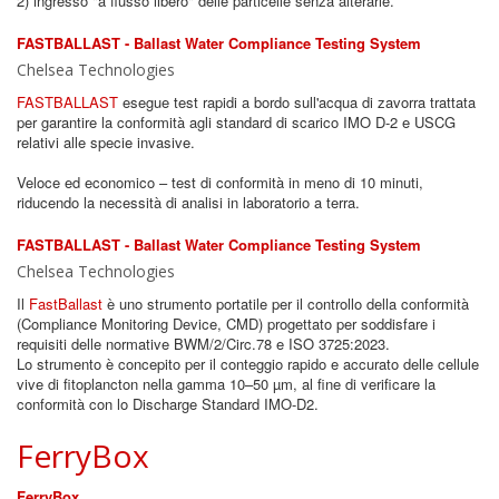
2) ingresso "a flusso libero" delle particelle senza alterarle.
FASTBALLAST - Ballast Water Compliance Testing System
Chelsea Technologies
FASTBALLAST
esegue test rapidi a bordo sull'acqua di zavorra trattata
per garantire la conformità agli standard di scarico IMO D-2 e USCG
relativi alle specie invasive.
Veloce ed economico – test di conformità in meno di 10 minuti,
riducendo la necessità di analisi in laboratorio a terra.
FASTBALLAST - Ballast Water Compliance Testing System
Chelsea Technologies
Il
FastBallast
è uno strumento portatile per il controllo della conformità
(Compliance Monitoring Device, CMD) progettato per soddisfare i
requisiti delle normative BWM/2/Circ.78 e ISO 3725:2023.
Lo strumento è concepito per il conteggio rapido e accurato delle cellule
vive di fitoplancton nella gamma 10–50 µm, al fine di verificare la
conformità con lo Discharge Standard IMO-D2.
FerryBox
FerryBox