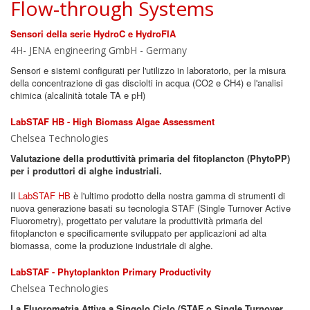
Flow-through Systems
Sensori della serie HydroC e HydroFIA
4H- JENA engineering GmbH - Germany
Sensori e sistemi configurati per l'utilizzo in laboratorio, per la misura
della concentrazione di gas disciolti in acqua (CO2 e CH4) e l'analisi
chimica (alcalinità totale TA e pH)
LabSTAF HB - High Biomass Algae Assessment
Chelsea Technologies
Valutazione della produttività primaria del fitoplancton (PhytoPP)
per i produttori di alghe industriali.
Il
LabSTAF HB
è l'ultimo prodotto della nostra gamma di strumenti di
nuova generazione basati su tecnologia STAF (Single Turnover Active
Fluorometry), progettato per valutare la produttività primaria del
fitoplancton e specificamente sviluppato per applicazioni ad alta
biomassa, come la produzione industriale di alghe.
LabSTAF - Phytoplankton Primary Productivity
Chelsea Technologies
La Fluorometria Attiva a Singolo Ciclo (STAF o Single Turnover